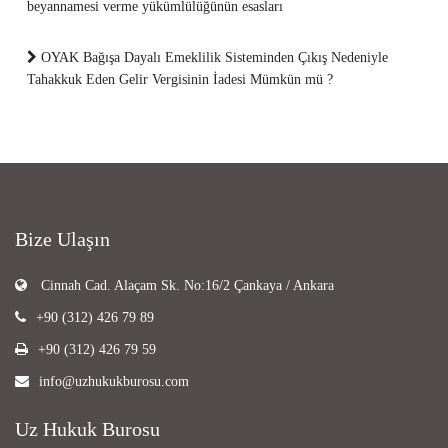
beyannamesi verme yükümlülüğünün esasları
OYAK Bağışa Dayalı Emeklilik Sisteminden Çıkış Nedeniyle
Tahakkuk Eden Gelir Vergisinin İadesi Mümkün mü ?
Bize Ulaşın
Cinnah Cad. Alaçam Sk. No:16/2 Çankaya / Ankara
+90 (312) 426 79 89
+90 (312) 426 79 59
info@uzhukukburosu.com
Uz Hukuk Burosu