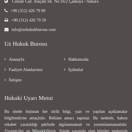
Cinnah Cad. Alaçam Sk. No:16/2 Çankaya / Ankara
+90 (312) 426 79 89
+90 (312) 426 79 59
info@uzhukukburosu.com
Uz Hukuk Burosu
Anasayfa
Hakkımızda
Faaliyet Alanlarımız
İçtihatlar
İletişim
Hukuki Uyarı Metni
Bu sitede bulunan her türlü bilgi, yazı ve yapılan açıklamalar
bilgilendirme amaçlıdır. Reklam amacı taşımaz. Bu nedenle, haksız
rekabet yaratıldığı şeklinde algılanmamalı ve yorumlanmamalıdır.
Ziyaretçiler ve Müvekkillerin, Sitede yayımda olan bilgiler nedeniyle