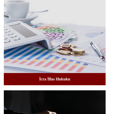
İcra İflas Hukuku