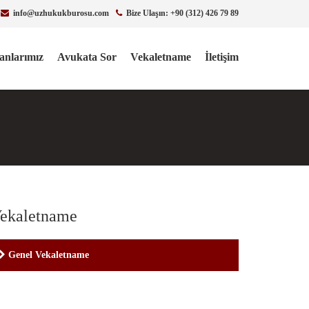
info@uzhukukburosu.com
Bize Ulaşın: +90 (312) 426 79 89
lanlarımız
Avukata Sor
Vekaletname
İletişim
ekaletname
Genel Vekaletname