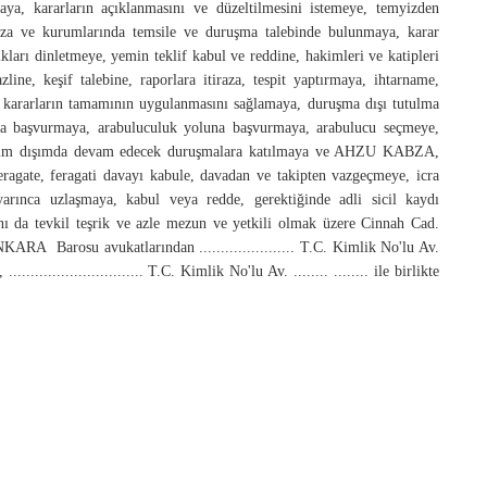
ya, kararların açıklanmasını ve düzeltilmesini istemeye, temyizden
aza ve kurumlarında temsile ve duruşma talebinde bulunmaya, karar
kları dinletmeye, yemin teklif kabul ve reddine, hakimleri ve katipleri
ine, keşif talebine, raporlara itiraza, tespit yaptırmaya, ihtarname,
 kararların tamamının uygulanmasını sağlamaya, duruşma dışı tutulma
ına başvurmaya, arabuluculuk yoluna başvurmaya, arabulucu seçmeye,
 benim dışımda devam edecek duruşmalara katılmaya ve AHZU KABZA,
eragate, feragati davayı kabule, davadan ve takipten vazgeçmeye, icra
arınca uzlaşmaya, kabul veya redde, gerektiğinde adli sicil kaydı
rını da tevkil teşrik ve azle mezun ve yetkili olmak üzere Cinnah Cad.
A Barosu avukatlarından ...................... T.C. Kimlik No'lu Av.
............................ T.C. Kimlik No'lu Av. ........ ........ ile birlikte