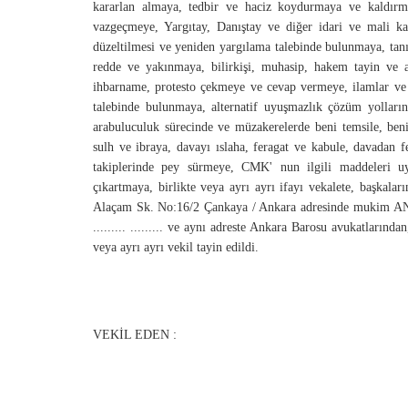
kararlan almaya, tedbir ve haciz koydurmaya ve kaldırma
vazgeçmeye, Yargıtay, Danıştay ve diğer idari ve mali k
düzeltilmesi ve yeniden yargılama talebinde bulunmaya, tanı
redde ve yakınmaya, bilirkişi, muhasip, hakem tayin ve azl
ihbarname, protesto çekmeye ve cevap vermeye, ilamlar ve
talebinde bulunmaya, alternatif uyuşmazlık çözüm yollar
arabuluculuk sürecinde ve müzakerelerde beni temsile,
sulh ve ibraya, davayı ıslaha, feragat ve kabule, davadan f
takiplerinde pey sürmeye, CMK' nun ilgili maddeleri uy
çıkartmaya, birlikte veya ayrı ayrı ifayı vekalete, başkala
Alaçam Sk. No:16/2 Çankaya / Ankara adresinde mukim ANKAR
......... ......... ve aynı adreste Ankara Barosu avukatlarından, ...
veya ayrı ayrı vekil tayin edildi.
VEKİL EDEN :