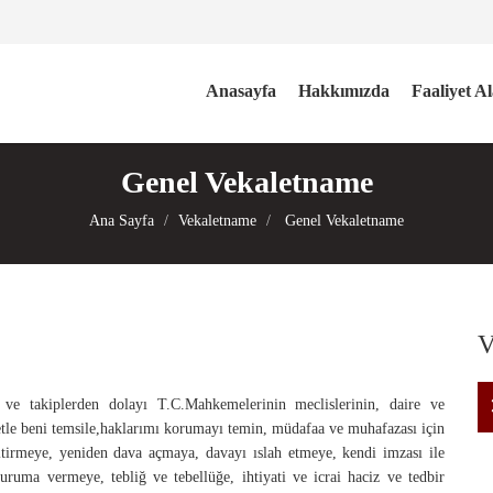
Anasayfa
Hakkımızda
Faaliyet A
Genel Vekaletname
Ana Sayfa
Vekaletname
Genel Vekaletname
V
e takiplerden dolayı T.C.Mahkemelerinin meclislerinin, daire ve
retle beni temsile,haklarımı korumayı temin, müdafaa ve muhafazası için
irmeye, yeniden dava açmaya, davayı ıslah etmeye, kendi imzası ile
uruma vermeye, tebliğ ve tebellüğe, ihtiyati ve icrai haciz ve tedbir