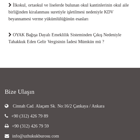
İlkokul, ortaokul ve liselerde bulunan okul kantinlerinin okul aile
birliğinden kiralanması suretiyle işletilmesi nedeniyle KDV
beyannamesi verme yükümlülüğünün esasları
OYAK Bağışa Dayalı Emeklilik Sisteminden Çıkış Nedeniyle
Tahakkuk Eden Gelir Vergisinin İadesi Mümkün mü ?
Bize Ulaşın
Cinnah Cad. Alaçam Sk. No:16/2 Çankaya / Ankara
+90 (312) 426 79 89
+90 (312) 426 79 59
info@uzhukukburosu.com