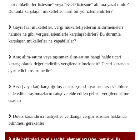
tabi mükellefler listesine” veya “KOD listesine” alınma yasal mıdır?
Bununla karşılaşan mükellefler nasıl bir yol izlemelidirler?
Gayri faal mükellefler, vergi mükellefiyetlerini sildirmemeleri
halinde ne gibi vergisel işlemlerle karşılaşabilirler? Bu durumla
karşılaşan mükellefler ne yapabilirler?
Araç alım-satımı veya taşınmaz alım-satımı hangi halde ticari
kazanç olarak değerlendirilip vergilendirilmektedir? Ticari kazancın
ayırt edici unsuru nedir?
Arsa (veya kat) karşılığı inşaat sözleşmesi uyarınca arsa sahibince
elde edilen taşınmazların satışı ve elde edilen gelirin vergilendirilme
esasları
Döviz kazandırıcı faaliyetler ve damga vergisi istisnası hakkında
bilinmesi gerekenler
Aile hekimleri ve aile sağlığı elemanları (ebe, hemşire) ile