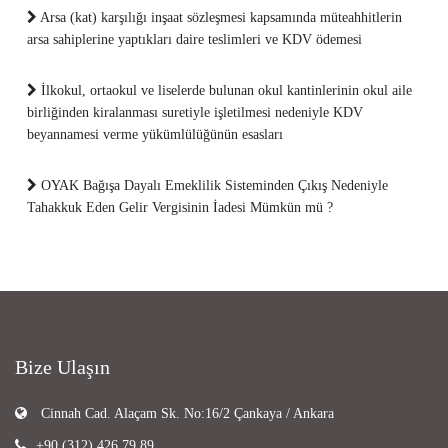
Arsa (kat) karşılığı inşaat sözleşmesi kapsamında müteahhitlerin
arsa sahiplerine yaptıkları daire teslimleri ve KDV ödemesi
İlkokul, ortaokul ve liselerde bulunan okul kantinlerinin okul aile
birliğinden kiralanması suretiyle işletilmesi nedeniyle KDV
beyannamesi verme yükümlülüğünün esasları
OYAK Bağışa Dayalı Emeklilik Sisteminden Çıkış Nedeniyle
Tahakkuk Eden Gelir Vergisinin İadesi Mümkün mü ?
Bize Ulaşın
Cinnah Cad. Alaçam Sk. No:16/2 Çankaya / Ankara
+90 (312) 426 79 89