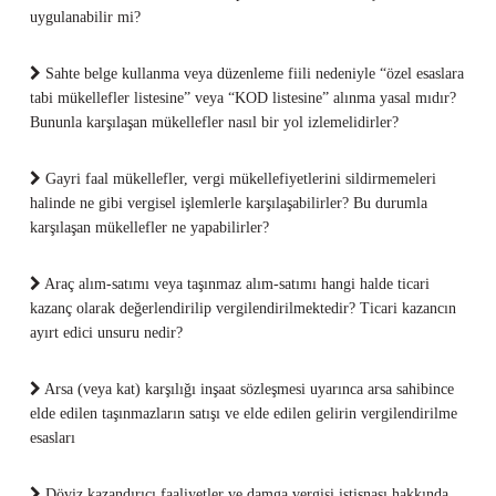
uygulanabilir mi?
Sahte belge kullanma veya düzenleme fiili nedeniyle “özel esaslara
tabi mükellefler listesine” veya “KOD listesine” alınma yasal mıdır?
Bununla karşılaşan mükellefler nasıl bir yol izlemelidirler?
Gayri faal mükellefler, vergi mükellefiyetlerini sildirmemeleri
halinde ne gibi vergisel işlemlerle karşılaşabilirler? Bu durumla
karşılaşan mükellefler ne yapabilirler?
Araç alım-satımı veya taşınmaz alım-satımı hangi halde ticari
kazanç olarak değerlendirilip vergilendirilmektedir? Ticari kazancın
ayırt edici unsuru nedir?
Arsa (veya kat) karşılığı inşaat sözleşmesi uyarınca arsa sahibince
elde edilen taşınmazların satışı ve elde edilen gelirin vergilendirilme
esasları
Döviz kazandırıcı faaliyetler ve damga vergisi istisnası hakkında