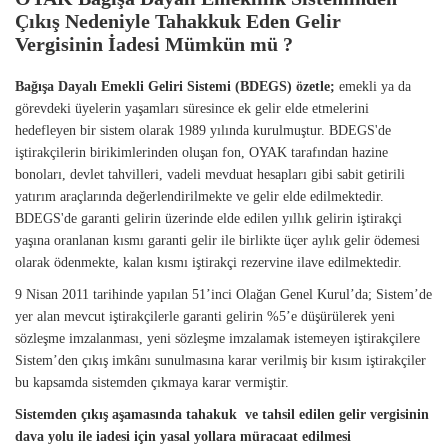
Çıkış Nedeniyle Tahakkuk Eden Gelir
Vergisinin İadesi Mümkün mü ?
Bağışa Dayalı Emekli Geliri Sistemi (BDEGS) özetle;
emekli ya da
görevdeki üyelerin yaşamları süresince ek gelir elde etmelerini
hedefleyen bir sistem olarak 1989 yılında kurulmuştur. BDEGS'de
iştirakçilerin birikimlerinden oluşan fon, OYAK tarafından hazine
bonoları, devlet tahvilleri, vadeli mevduat hesapları gibi sabit getirili
yatırım araçlarında değerlendirilmekte ve gelir elde edilmektedir.
BDEGS'de garanti gelirin üzerinde elde edilen yıllık gelirin iştirakçi
yaşına oranlanan kısmı garanti gelir ile birlikte üçer aylık gelir ödemesi
olarak ödenmekte, kalan kısmı iştirakçi rezervine ilave edilmektedir.
9 Nisan 2011 tarihinde yapılan 51’inci Olağan Genel Kurul’da; Sistem’de
yer alan mevcut iştirakçilerle garanti gelirin %5’e düşürülerek yeni
sözleşme imzalanması, yeni sözleşme imzalamak istemeyen iştirakçilere
Sistem’den çıkış imkânı sunulmasına karar verilmiş bir kısım iştirakçiler
bu kapsamda sistemden çıkmaya karar vermiştir.
Sistemden çıkış aşamasında tahakuk ve tahsil edilen gelir vergisinin
dava yolu ile iadesi için yasal yollara müracaat edilmesi