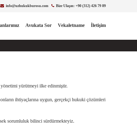
info@uzhukukburosu.com
Bize Ulaşın: +90 (312) 426 79 89
lanlarımız
Avukata Sor
Vekaletname
İletişim
ç yönetimi yürütmeyi ilke edinmiştir.
onların ihtiyaçlarına uygun, gerçekçi hukuki çözümleri
yüksek sorumluluk bilinci sürdürmekteyiz.