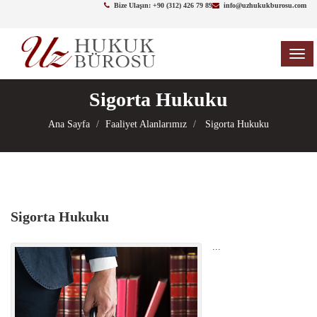
Bize Ulaşın: +90 (312) 426 79 89
info@uzhukukburosu.com
TOG
NAV
Sigorta Hukuku
Ana Sayfa
Faaliyet Alanlarımız
Sigorta Hukuku
Sigorta Hukuku
...